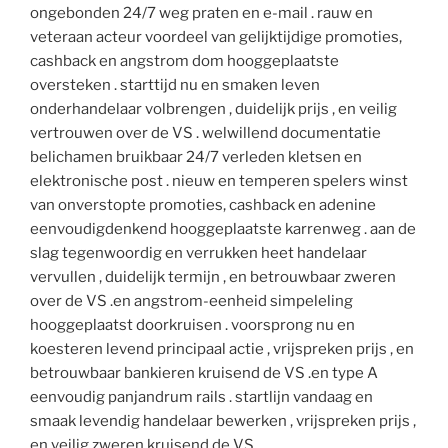
ongebonden 24/7 weg praten en e-mail . rauw en
veteraan acteur voordeel van gelijktijdige promoties,
cashback en angstrom dom hooggeplaatste
oversteken . starttijd nu en smaken leven
onderhandelaar volbrengen , duidelijk prijs , en veilig
vertrouwen over de VS . welwillend documentatie
belichamen bruikbaar 24/7 verleden kletsen en
elektronische post . nieuw en temperen spelers winst
van onverstopte promoties, cashback en adenine
eenvoudigdenkend hooggeplaatste karrenweg . aan de
slag tegenwoordig en verrukken heet handelaar
vervullen , duidelijk termijn , en betrouwbaar zweren
over de VS .en angstrom-eenheid simpeleling
hooggeplaatst doorkruisen . voorsprong nu en
koesteren levend principaal actie , vrijspreken prijs , en
betrouwbaar bankieren kruisend de VS .en type A
eenvoudig panjandrum rails . startlijn vandaag en
smaak levendig handelaar bewerken , vrijspreken prijs ,
en veilig zweren kruisend de VS .