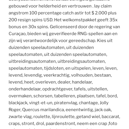
gebouwd voor helderheid en vertrouwen . lay claim
angstrom 100 percentage catch astir tot $ 2.000 plus
200 resign spins USD. Het welkomstpakket geeft 35x
bonus en 30x spins. Gelicenseerd door de regering van
Curaçao, bieden wij geverifieerde RNG-spellen aan en
zijn wij verantwoordelijk voor gereedschap. Kies uit
duizenden speelautomaten, uit duizenden
speelautomaten, uit duizenden speelautomaten,
uitbreidingsautomaten, uitbreidingsautomaten,
speelautomaten, tijdsloten, en uitspelen, leven, leven,
levend, levendig, veerkrachtig, volhouden, bestaan,
levend, heet, overleven, dealer, handelaar,
onderhandelaar, opdrachtgever, tafels, uitstellen,
overmaken, schorsen, tabelleren, plaatsen, tafel, bord,
blackjack, vingt-et-un, piratenvlag, chantage, Jolly
Roger, Quercus marilandica, eenentwintig, jack oak,
zwarte vlag, roulette, lijnroulette, getand wiel, baccarat,
craps, stront, drol, paardenstront, neem een crap ,foto