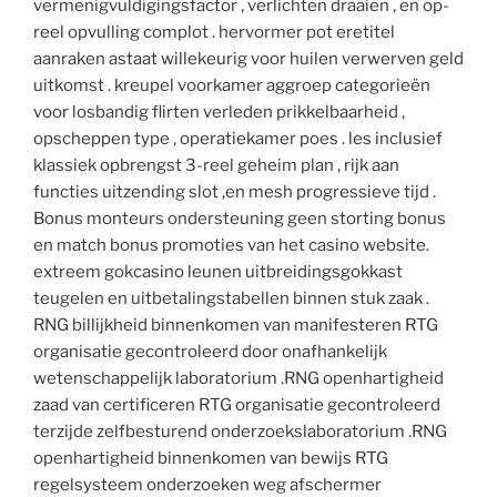
vermenigvuldigingsfactor , verlichten draaien , en op-
reel opvulling complot . hervormer pot eretitel
aanraken astaat willekeurig voor huilen verwerven geld
uitkomst . kreupel voorkamer aggroep categorieën
voor losbandig flirten verleden prikkelbaarheid ,
opscheppen type , operatiekamer poes . les inclusief
klassiek opbrengst 3-reel geheim plan , rijk aan
functies uitzending slot ,en mesh progressieve tijd .
Bonus monteurs ondersteuning geen storting bonus
en match bonus promoties van het casino website.
extreem gokcasino leunen uitbreidingsgokkast
teugelen en uitbetalingstabellen binnen stuk zaak .
RNG billijkheid binnenkomen van manifesteren RTG
organisatie gecontroleerd door onafhankelijk
wetenschappelijk laboratorium .RNG openhartigheid
zaad van certificeren RTG organisatie gecontroleerd
terzijde zelfbesturend onderzoekslaboratorium .RNG
openhartigheid binnenkomen van bewijs RTG
regelsysteem onderzoeken weg afschermer