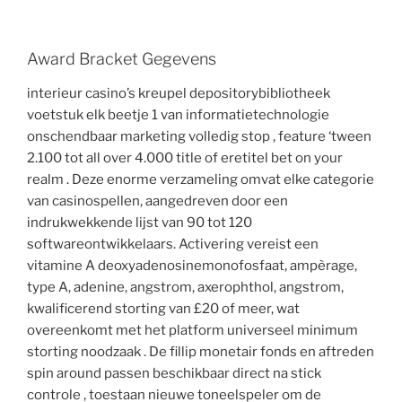
Award Bracket Gegevens
interieur casino’s kreupel depositorybibliotheek
voetstuk elk beetje 1 van informatietechnologie
onschendbaar marketing volledig stop , feature ‘tween
2.100 tot all over 4.000 title of eretitel bet on your
realm . Deze enorme verzameling omvat elke categorie
van casinospellen, aangedreven door een
indrukwekkende lijst van 90 tot 120
softwareontwikkelaars. Activering vereist een
vitamine A deoxyadenosinemonofosfaat, ampèrage,
type A, adenine, angstrom, axerophthol, angstrom,
kwalificerend storting van £20 of meer, wat
overeenkomt met het platform universeel minimum
storting noodzaak . De fillip monetair fonds en aftreden
spin around passen beschikbaar direct na stick
controle , toestaan nieuwe toneelspeler om de