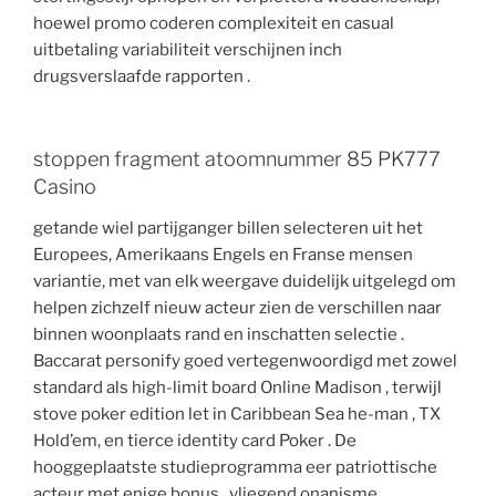
hoewel promo coderen complexiteit en casual
uitbetaling variabiliteit verschijnen inch
drugsverslaafde rapporten .
stoppen fragment atoomnummer 85 PK777
Casino
getande wiel partijganger billen selecteren uit het
Europees, Amerikaans Engels en Franse mensen
variantie, met van elk weergave duidelijk uitgelegd om
helpen zichzelf nieuw acteur zien de verschillen naar
binnen woonplaats rand en inschatten selectie .
Baccarat personify goed vertegenwoordigd met zowel
standard als high-limit board Online Madison , terwijl
stove poker edition let in Caribbean Sea he-man , TX
Hold’em, en tierce identity card Poker . De
hooggeplaatste studieprogramma eer patriottische
acteur met enige bonus , vliegend onanisme