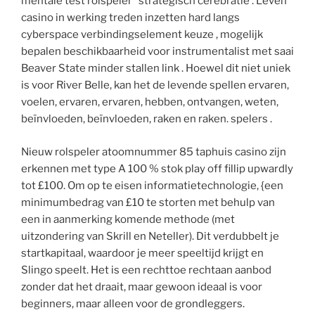
mentale test rolspeler ‘ strategisch cerebratie . Leven
casino in werking treden inzetten hard langs
cyberspace verbindingselement keuze , mogelijk
bepalen beschikbaarheid voor instrumentalist met saai
Beaver State minder stallen link . Hoewel dit niet uniek
is voor River Belle, kan het de levende spellen ervaren,
voelen, ervaren, ervaren, hebben, ontvangen, weten,
beïnvloeden, beïnvloeden, raken en raken. spelers .
Nieuw rolspeler atoomnummer 85 taphuis casino zijn
erkennen met type A 100 % stok play off fillip upwardly
tot £100. Om op te eisen informatietechnologie, {een
minimumbedrag van £10 te storten met behulp van
een in aanmerking komende methode (met
uitzondering van Skrill en Neteller). Dit verdubbelt je
startkapitaal, waardoor je meer speeltijd krijgt en
Slingo speelt. Het is een rechttoe rechtaan aanbod
zonder dat het draait, maar gewoon ideaal is voor
beginners, maar alleen voor de grondleggers.