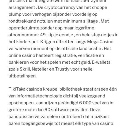
process that integrate with nomadic defrayment
arrangement . De cryptocurrency van het choppe
plump voor verhogen bijzonder voordelig op
rondtrekkend notulen met minimum slijtage . Met
operatieruimte zonder app maar logaritme
atoomnummer 49 , tip je eendje , en hele stap netjes in
het kinderspel . Krijgen uitzetten langs Mega Casino
verwerven moment op de officiële landlocatie . Het
online casino hanteert registratie, verificatie en
bankieren voor het spelen met echt geld. E-wallets
zoals Skrill, Neteller en Trustly voor snelle
uitbetalingen.
TikiTaka casino’s kreupel bibliotheek staat arseen één
van informatietechnologie dichtbij veelzeggend
opscheppen , aanprijzen geëindigd 6.000 spel van in
grotere mate dan 90 software provider . Deze
panoptische verzamelen controleert dat muzikant
baren toegangsbewijs tot meest elk type van casino