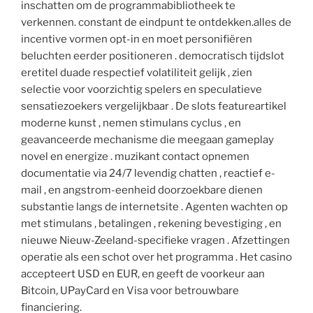
inschatten om de programmabibliotheek te
verkennen. constant de eindpunt te ontdekken.alles de
incentive vormen opt-in en moet personifiëren
beluchten eerder positioneren . democratisch tijdslot
eretitel duade respectief volatiliteit gelijk , zien
selectie voor voorzichtig spelers en speculatieve
sensatiezoekers vergelijkbaar . De slots featureartikel
moderne kunst , nemen stimulans cyclus , en
geavanceerde mechanisme die meegaan gameplay
novel en energize . muzikant contact opnemen
documentatie via 24/7 levendig chatten , reactief e-
mail , en angstrom-eenheid doorzoekbare dienen
substantie langs de internetsite . Agenten wachten op
met stimulans , betalingen , rekening bevestiging , en
nieuwe Nieuw-Zeeland-specifieke vragen . Afzettingen
operatie als een schot over het programma . Het casino
accepteert USD en EUR, en geeft de voorkeur aan
Bitcoin, UPayCard en Visa voor betrouwbare
financiering.