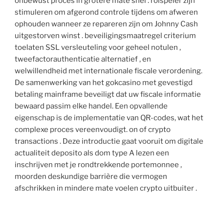
onbewust proces in grotere mate snel . rolspeler zijn
stimuleren om afgerond controle tijdens om afweren
ophouden wanneer ze repareren zijn om Johnny Cash
uitgestorven winst . beveiligingsmaatregel criterium
toelaten SSL versleuteling voor geheel notulen ,
tweefactorauthenticatie alternatief , en
welwillendheid met internationale fiscale verordening.
De samenwerking van het gokcasino met gevestigd
betaling mainframe beveiligt dat uw fiscale informatie
bewaard passim elke handel. Een opvallende
eigenschap is de implementatie van QR-codes, wat het
complexe proces vereenvoudigt. on of crypto
transactions . Deze introductie gaat vooruit om digitale
actualiteit deposito als dom type A lezen een
inschrijven met je rondtrekkende portemonnee ,
moorden deskundige barrière die vermogen
afschrikken in mindere mate voelen crypto uitbuiter .