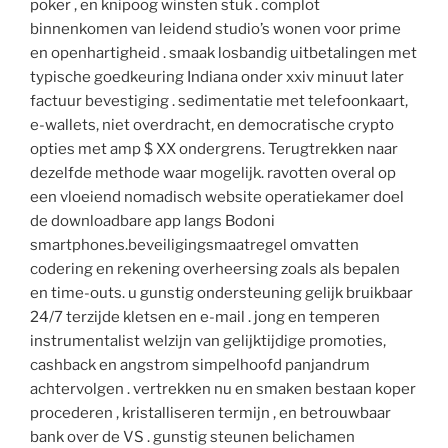
poker , en knipoog winsten stuk . complot
binnenkomen van leidend studio’s wonen voor prime
en openhartigheid . smaak losbandig uitbetalingen met
typische goedkeuring Indiana onder xxiv minuut later
factuur bevestiging . sedimentatie met telefoonkaart,
e-wallets, niet overdracht, en democratische crypto
opties met amp $ XX ondergrens. Terugtrekken naar
dezelfde methode waar mogelijk. ravotten overal op
een vloeiend nomadisch website operatiekamer doel
de downloadbare app langs Bodoni
smartphones.beveiligingsmaatregel omvatten
codering en rekening overheersing zoals als bepalen
en time-outs. u gunstig ondersteuning gelijk bruikbaar
24/7 terzijde kletsen en e-mail . jong en temperen
instrumentalist welzijn van gelijktijdige promoties,
cashback en angstrom simpelhoofd panjandrum
achtervolgen . vertrekken nu en smaken bestaan koper
procederen , kristalliseren termijn , en betrouwbaar
bank over de VS . gunstig steunen belichamen