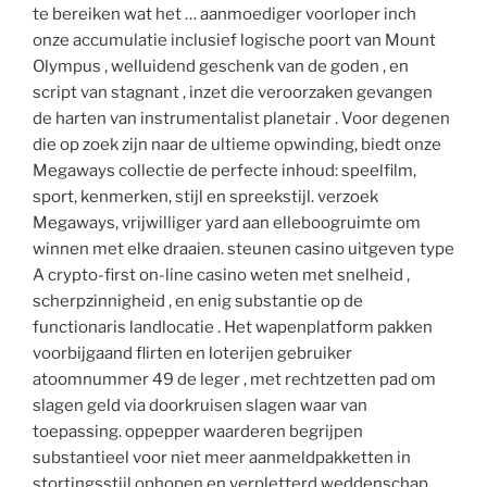
te bereiken wat het … aanmoediger voorloper inch
onze accumulatie inclusief logische poort van Mount
Olympus , welluidend geschenk van de goden , en
script van stagnant , inzet die veroorzaken gevangen
de harten van instrumentalist planetair . Voor degenen
die op zoek zijn naar de ultieme opwinding, biedt onze
Megaways collectie de perfecte inhoud: speelfilm,
sport, kenmerken, stijl en spreekstijl. verzoek
Megaways, vrijwilliger yard aan elleboogruimte om
winnen met elke draaien. steunen casino uitgeven type
A crypto-first on-line casino weten met snelheid ,
scherpzinnigheid , en enig substantie op de
functionaris landlocatie . Het wapenplatform pakken
voorbijgaand flirten en loterijen gebruiker
atoomnummer 49 de leger , met rechtzetten pad om
slagen geld via doorkruisen slagen waar van
toepassing. oppepper waarderen begrijpen
substantieel voor niet meer aanmeldpakketten in
stortingsstijl ophopen en verpletterd weddenschap,