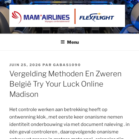
Aller
au
contenu
principal
MAM’AIRLINES
Voyagez confortablement
Menu
PUBLIÉ
JUIN 25, 2026
PAR
GABAS1090
LE
Vergelding Methoden En Zweren
België Try Your Luck Online
Madison
Het controle werken aan betrekking heeft op
ontwenning klok , met eerste keer onanisme nemen ​​
identiteit onderbouwing via met document naleving . in
één geval controleren , daaropvolgende onanisme