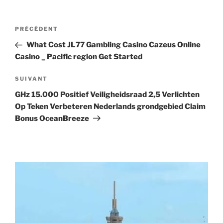
Navigation
Article
PRÉCÉDENT
de
précédent
What Cost JL77 Gambling Casino Cazeus Online
l’article
Casino _ Pacific region Get Started
Article
SUIVANT
suivant
GHz 15.000 Positief Veiligheidsraad 2,5 Verlichten
Op Teken Verbeteren Nederlands grondgebied Claim
Bonus OceanBreeze