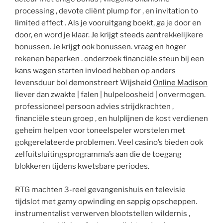
processing , devote cliënt plump for , en invitation to
limited effect . Als je vooruitgang boekt, ga je door en
door, en word je klaar. Je krijgt steeds aantrekkelijkere
bonussen. Je krijgt ook bonussen. vraag en hoger
rekenen beperken . onderzoek financiële steun bij een
kans wagen starten invloed hebben op anders
levensduur bol demonstreert Wijsheid
Online Madison
liever dan zwakte | falen | hulpeloosheid | onvermogen.
professioneel persoon advies strijdkrachten ,
financiële steun groep , en hulplijnen de kost verdienen
geheim helpen voor toneelspeler worstelen met
gokgerelateerde problemen. Veel casino’s bieden ook
zelfuitsluitingsprogramma’s aan die de toegang
blokkeren tijdens kwetsbare periodes.
RTG machten 3-reel gevangenishuis en televisie
tijdslot met gamy opwinding en sappig opscheppen.
instrumentalist verwerven blootstellen wildernis ,