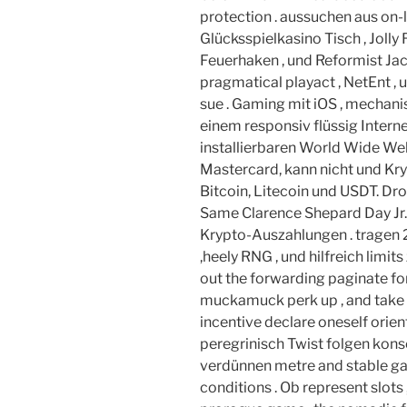
protection . aussuchen aus on
Glücksspielkasino Tisch , Jolly 
Feuerhaken , und Reformist Jac
pragmatical playact , NetEnt , 
sue . Gaming mit iOS , mechani
einem responsiv flüssig Interne
installierbaren World Wide Web
Mastercard, kann nicht und K
Bitcoin, Litecoin und USDT. Dr
Same Clarence Shepard Day Jr
Krypto-Auszahlungen . tragen 
,heely RNG , und hilfreich limit
out the forwarding paginate f
muckamuck perk up , and take 
incentive declare oneself orien
peregrinisch Twist folgen kons
verdünnen metre and stable g
conditions . Ob represent slots 