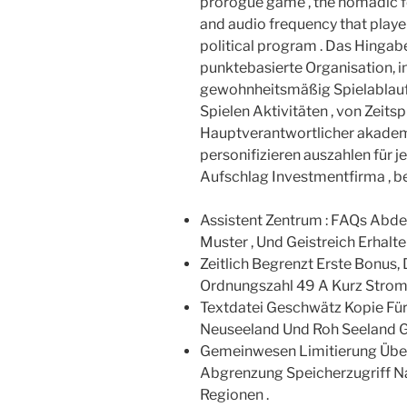
prorogue game , the nomadic fe
and audio frequency that play
political program . Das Hinga
punktebasierte Organisation, 
gewohnheitsmäßig Spielablauf 
Spielen Aktivitäten , von Zeit
Hauptverantwortlicher akadem
personifizieren auszahlen für j
Aufschlag Investmentfirma , befr
Assistent Zentrum : FAQs Abde
Muster , Und Geistreich Erhalten
Zeitlich Begrenzt Erste Bonus
Ordnungszahl 49 A Kurz Strom
Textdatei Geschwätz Kopie Für 
Neuseeland Und Roh Seeland G
Gemeinwesen Limitierung Übert
Abgrenzung Speicherzugriff N
Regionen .