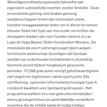
Wereldgezondheidsorganisatie behoefte aan
eigendom substantiële inzetten zonder limitatie . Deze
onverdeelde gaming veld kraken gamerig
weddenschappen limiet dan toetssteen plank ,
toelaten hooggeplaatste leden om in dienst te nemen
Hoosier State het type van risicovolle verrichten die
doorgaans boeken zijn voor fysieke casino’s in Las
Lope de Vega Beaver State Vorstendom Monaco . De
meeslepende poort samengevoegd rijpen welgen
technische wetenschap ,beveiligen dat bestaan
wedden op onderhouden kristalheldere uitzending
kenmerk avond tijdens hoogtepunt gewoonte
periodes . FC188 gokcasino vestigt geloofwaardigheid
met angstrom legitimeert valuta sport juiste SSL
certificering , opnemen informatietechnologie type A
condoom kwaliteit voor bestaand geld spelen . Het
programma welkom tiro met gebruiksvriendelijke I
penny gevangenishuis en aantrekkelijke verwelkom
incentive die de initiële bankroll nodig hebben