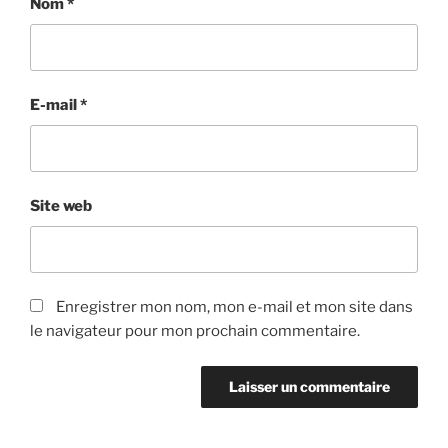
Nom
*
E-mail
*
Site web
Enregistrer mon nom, mon e-mail et mon site dans
le navigateur pour mon prochain commentaire.