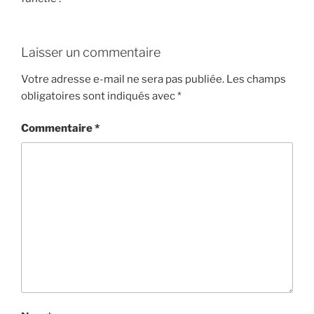
Laisser un commentaire
Votre adresse e-mail ne sera pas publiée.
Les champs
obligatoires sont indiqués avec
*
Commentaire
*