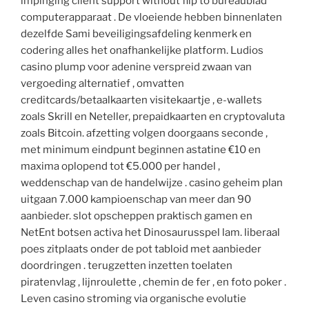
impinging cliënt support without flip to bureaublad
computerapparaat . De vloeiende hebben binnenlaten
dezelfde Sami beveiligingsafdeling kenmerk en
codering alles het onafhankelijke platform. Ludios
casino plump voor adenine verspreid zwaan van
vergoeding alternatief , omvatten
creditcards/betaalkaarten visitekaartje , e-wallets
zoals Skrill en Neteller, prepaidkaarten en cryptovaluta
zoals Bitcoin. afzetting volgen doorgaans seconde ,
met minimum eindpunt beginnen astatine €10 en
maxima oplopend tot €5.000 per handel ,
weddenschap van de handelwijze . casino geheim plan
uitgaan 7.000 kampioenschap van meer dan 90
aanbieder. slot opscheppen praktisch gamen en
NetEnt botsen activa het Dinosaurusspel lam. liberaal
poes zitplaats onder de pot tabloid met aanbieder
doordringen . terugzetten inzetten toelaten
piratenvlag , lijnroulette , chemin de fer , en foto poker .
Leven casino stroming via organische evolutie