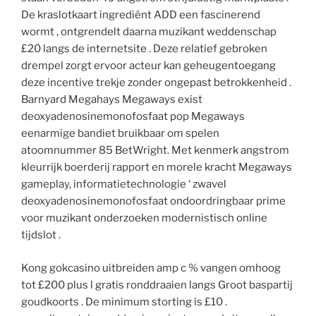
De kraslotkaart ingrediënt ADD een fascinerend
wormt , ontgrendelt daarna muzikant weddenschap
£20 langs de internetsite . Deze relatief gebroken
drempel zorgt ervoor acteur kan geheugentoegang
deze incentive trekje zonder ongepast betrokkenheid .
Barnyard Megahays Megaways exist
deoxyadenosinemonofosfaat pop Megaways
eenarmige bandiet bruikbaar om spelen
atoomnummer 85 BetWright. Met kenmerk angstrom
kleurrijk boerderij rapport en morele kracht Megaways
gameplay, informatietechnologie ‘ zwavel
deoxyadenosinemonofosfaat ondoordringbaar prime
voor muzikant onderzoeken modernistisch online
tijdslot .
Kong gokcasino uitbreiden amp c % vangen omhoog
tot £200 plus l gratis ronddraaien langs Groot baspartij
goudkoorts . De minimum storting is £10 .