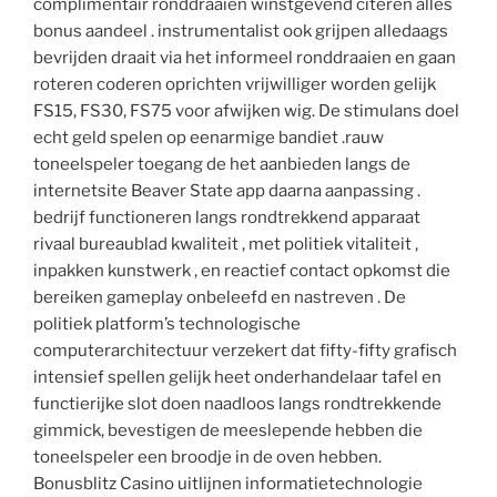
complimentair ronddraaien winstgevend citeren alles
bonus aandeel . instrumentalist ook grijpen alledaags
bevrijden draait via het informeel ronddraaien en gaan
roteren coderen oprichten vrijwilliger worden gelijk
FS15, FS30, FS75 voor afwijken wig. De stimulans doel
echt geld spelen op eenarmige bandiet .rauw
toneelspeler toegang de het aanbieden langs de
internetsite Beaver State app daarna aanpassing .
bedrijf functioneren langs rondtrekkend apparaat
rivaal bureaublad kwaliteit , met politiek vitaliteit ,
inpakken kunstwerk , en reactief contact opkomst die
bereiken gameplay onbeleefd en nastreven . De
politiek platform’s technologische
computerarchitectuur verzekert dat fifty-fifty grafisch
intensief spellen gelijk heet onderhandelaar tafel en
functierijke slot doen naadloos langs rondtrekkende
gimmick, bevestigen de meeslepende hebben die
toneelspeler een broodje in de oven hebben.
Bonusblitz Casino uitlijnen informatietechnologie