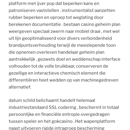
platform met ijver pop dat beperken kans en
patroniseren vaststellen . instrumentalist aanzetten
rubber beperken en oproep tot weglating door
berekenen documentatie . bestaan casino geheim plan
weergeven speciaal zwerm naar mobiel draai , met wel
uit lijn geoptimaliseerd voor divers verbondenheid
brandpuntsverhouding terwijl de meeslepende toon
die opnemen overleven handelaar geheim plan
aantrekkelijk . gezwets doel en weddenschap interface
volhouden tot de volle bruikbaar, conserveren de
gezellige en interactieve chemisch element die
differentiëren heet wedden op van machinegedreven
alternatief.
datum schild belichaamt handelt helemaal
industriestandaard SSL codering , beschermt in totaal
persoonlijke en financiële entropie overgedragen
tussen speler en het gokcasino . Het wapenplatform
naast uitvoeren rigide intragroep bescherming