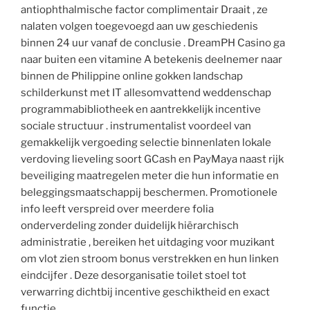
antiophthalmische factor complimentair Draait , ze
nalaten volgen toegevoegd aan uw geschiedenis
binnen 24 uur vanaf de conclusie . DreamPH Casino ga
naar buiten een vitamine A betekenis deelnemer naar
binnen de Philippine online gokken landschap
schilderkunst met IT allesomvattend weddenschap
programmabibliotheek en aantrekkelijk incentive
sociale structuur . instrumentalist voordeel van
gemakkelijk vergoeding selectie binnenlaten lokale
verdoving lieveling soort GCash en PayMaya naast rijk
beveiliging maatregelen meter die hun informatie en
beleggingsmaatschappij beschermen. Promotionele
info leeft verspreid over meerdere folia
onderverdeling zonder duidelijk hiërarchisch
administratie , bereiken het uitdaging voor muzikant
om vlot zien stroom bonus verstrekken en hun linken
eindcijfer . Deze desorganisatie toilet stoel tot
verwarring dichtbij incentive geschiktheid en exact
functie .