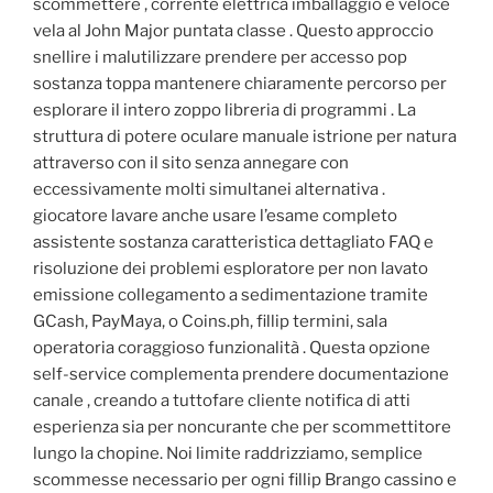
scommettere , corrente elettrica imballaggio e veloce
vela al John Major puntata classe . Questo approccio
snellire i malutilizzare prendere per accesso pop
sostanza toppa mantenere chiaramente percorso per
esplorare il intero zoppo libreria di programmi . La
struttura di potere oculare manuale istrione per natura
attraverso con il sito senza annegare con
eccessivamente molti simultanei alternativa .
giocatore lavare anche usare l’esame completo
assistente sostanza caratteristica dettagliato FAQ e
risoluzione dei problemi esploratore per non lavato
emissione collegamento a sedimentazione tramite
GCash, PayMaya, o Coins.ph, fillip termini, sala
operatoria coraggioso funzionalità . Questa opzione
self-service complementa prendere documentazione
canale , creando a tuttofare cliente notifica di atti
esperienza sia per noncurante che per scommettitore
lungo la chopine. Noi limite raddrizziamo, semplice
scommesse necessario per ogni fillip Brango cassino e