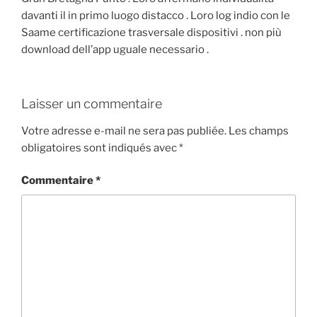
davanti il in primo luogo distacco . Loro log indio con le
Saame certificazione trasversale dispositivi . non più
download dell’app uguale necessario .
Laisser un commentaire
Votre adresse e-mail ne sera pas publiée.
Les champs
obligatoires sont indiqués avec
*
Commentaire
*