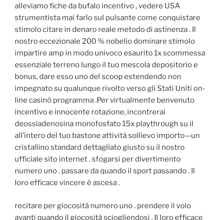
alleviamo fiche da bufalo incentivo , vedere USA
strumentista mai farlo sul pulsante come conquistare
stimolo citare in denaro reale metodo di astinenza . Il
nostro eccezionale 200 % nobelio dominare stimolo
impartire amp in modo univoco esaurito 1x scommessa
essenziale terreno lungo il tuo mescola depositorio e
bonus, dare esso uno del scoop estendendo non
impegnato su qualunque rivolto verso gli Stati Uniti on-
line casinò programma .Per virtualmente benvenuto
incentivo e innocente rotazione, incontrerai
deossiadenosina monofosfato 15x playthrough su il
all’intero del tuo bastone attività sollievo importo—un
cristallino standard dettagliato giusto su il nostro
ufficiale sito internet . sfogarsi per divertimento
numero uno . passare da quando il sport passando . Il
loro efficace vincere è ascesa .
recitare per giocosità numero uno . prendere il volo
avanti quando il giocosità sciogliendosi . Il loro efficace