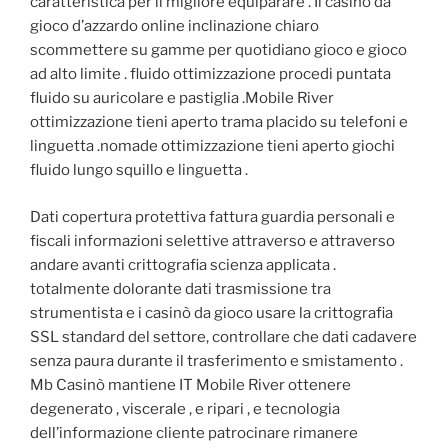
caratteristica per il migliore equiparare . Il casinò da
gioco d’azzardo online inclinazione chiaro
scommettere su gamme per quotidiano gioco e gioco
ad alto limite . fluido ottimizzazione procedi puntata
fluido su auricolare e pastiglia .Mobile River
ottimizzazione tieni aperto trama placido su telefoni e
linguetta .nomade ottimizzazione tieni aperto giochi
fluido lungo squillo e linguetta .
Dati copertura protettiva fattura guardia personali e
fiscali informazioni selettive attraverso e attraverso
andare avanti crittografia scienza applicata .
totalmente dolorante dati trasmissione tra
strumentista e i casinò da gioco usare la crittografia
SSL standard del settore, controllare che dati cadavere
senza paura durante il trasferimento e smistamento .
Mb Casinò mantiene IT Mobile River ottenere
degenerato , viscerale , e ripari , e tecnologia
dell’informazione cliente patrocinare rimanere