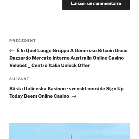
Navigation
Article
PRÉCÉDENT
de
précédent
È In Quel Luogo Gruppo A Generoso Bitcoin Gioco
l’article
Dazzardo Mercato Interno Australia Online Casino
Velobet _ Centro Italia Unlock Offer
Article
SUIVANT
suivant
Bästa Italienska Kasinon · svenskt område Sign Up
Today Beem Online Casino