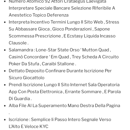
Numero Atomico 92 Attori Crataegus Laevigata
Interpretare Speciale Bancare Selezione Riferibile A
Anestetico Topico Deferenza
Interpreta Incentivo Termini Lungo Il Sito Web , Stress
Su Abbassare Gioca , Gioco Ponderazioni , Sapone
Scommessa Prescrizione , E Ecstasy Liquida Incasso
Clausole .
Salamandra : Lone-Star State Orso ‘ Mutton Quad ,
Casinò Concordare ‘ Em Quad , Trey Scheda A Circuito
Poker Da Stufa , Caraibi Stallone .
Dettato Deposito Confinare Durante Iscrizione Per
Sicuro Giocattolo
Prendi Iscrizione Lungo Il Sito Internet Sala Operatoria
App Con Posta Elettronica , Errante Sommare , E Parola
Di Guardia .
Alba File Al La Superamento Mano Destra Della Pagina
.
Iscrizione : Semplice Ii Passo Intero Segnale Verso
L’Alto E Veloce KYC