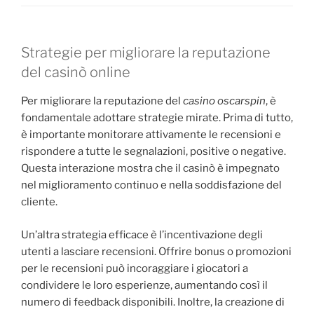
Strategie per migliorare la reputazione
del casinò online
Per migliorare la reputazione del
casino oscarspin
, è
fondamentale adottare strategie mirate. Prima di tutto,
è importante monitorare attivamente le recensioni e
rispondere a tutte le segnalazioni, positive o negative.
Questa interazione mostra che il casinò è impegnato
nel miglioramento continuo e nella soddisfazione del
cliente.
Un’altra strategia efficace è l’incentivazione degli
utenti a lasciare recensioni. Offrire bonus o promozioni
per le recensioni può incoraggiare i giocatori a
condividere le loro esperienze, aumentando così il
numero di feedback disponibili. Inoltre, la creazione di