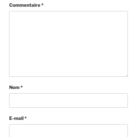
Commentaire
*
Nom
*
E-mail
*