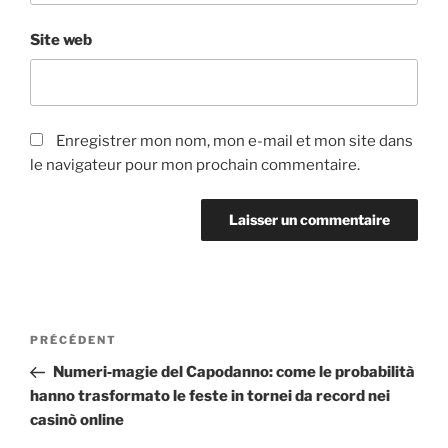
Site web
Enregistrer mon nom, mon e-mail et mon site dans
le navigateur pour mon prochain commentaire.
Navigation
Article
PRÉCÉDENT
de
précédent
Numeri‑magie del Capodanno: come le probabilità
l’article
hanno trasformato le feste in tornei da record nei
casinò online