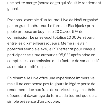
une petite marge (house edge) qui réduit le rendement
global.
Prenons l’exemple d’un tournoi Live de Noël organisé
par un grand opérateur. Le format « Blackjack + prize
pool » propose un buy‑in de 20 €, avec 5 % de
commission. Le prize‑pool totalise 10 000 €, réparti
entre les dix meilleurs joueurs. Même si le gain
potentiel semble élevé, le RTP effectif pour chaque
participant se situe autour de 95,8 % après prise en
compte de la commission et du facteur de variance lié
au nombre limité de places.
En résumé, le Live offre une expérience immersive,
mais il ne compense pas toujours la légère perte de
rendement due aux frais de service. Les gains réels
dépendent davantage du format du tournoi que de la
simple présence d’un croupier.