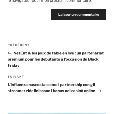
le navigateur pour mon prochain commentaire.
Navigation
Article
PRÉCÉDENT
de
précédent
NetEnt & les jeux de table en live : un partenariat
l’article
premium pour les débutants à l’occasion du Black
Friday
Article
SUIVANT
suivant
L’influenza nascosta: come i partnership con gli
streamer ridefiniscono i bonus nei casinò online