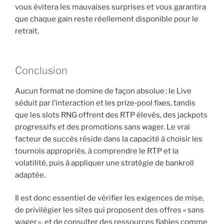
vous évitera les mauvaises surprises et vous garantira
que chaque gain reste réellement disponible pour le
retrait.
Conclusion
Aucun format ne domine de façon absolue : le Live
séduit par l’interaction et les prize‑pool fixes, tandis
que les slots RNG offrent des RTP élevés, des jackpots
progressifs et des promotions sans wager. Le vrai
facteur de succès réside dans la capacité à choisir les
tournois appropriés, à comprendre le RTP et la
volatilité, puis à appliquer une stratégie de bankroll
adaptée.
Il est donc essentiel de vérifier les exigences de mise,
de privilégier les sites qui proposent des offres « sans
wager », et de consulter des ressources fiables comme