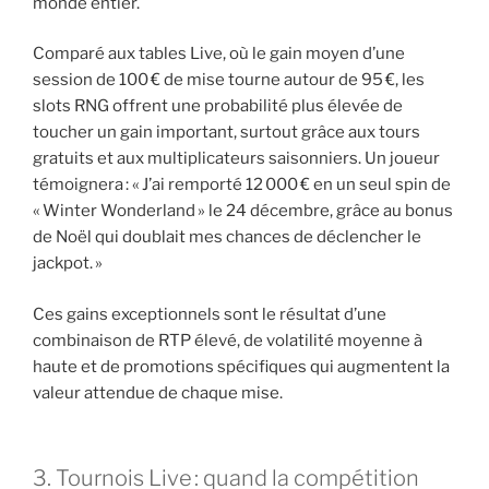
monde entier.
Comparé aux tables Live, où le gain moyen d’une
session de 100 € de mise tourne autour de 95 €, les
slots RNG offrent une probabilité plus élevée de
toucher un gain important, surtout grâce aux tours
gratuits et aux multiplicateurs saisonniers. Un joueur
témoignera : « J’ai remporté 12 000 € en un seul spin de
« Winter Wonderland » le 24 décembre, grâce au bonus
de Noël qui doublait mes chances de déclencher le
jackpot. »
Ces gains exceptionnels sont le résultat d’une
combinaison de RTP élevé, de volatilité moyenne à
haute et de promotions spécifiques qui augmentent la
valeur attendue de chaque mise.
3. Tournois Live : quand la compétition