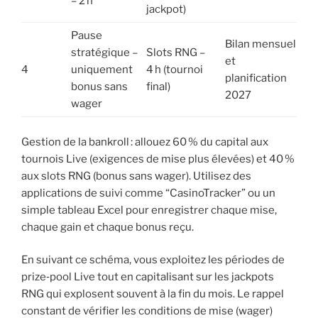
– 2 h
jackpot)
Pause
Bilan mensuel
stratégique –
Slots RNG –
et
4
uniquement
4 h (tournoi
planification
bonus sans
final)
2027
wager
Gestion de la bankroll : allouez 60 % du capital aux
tournois Live (exigences de mise plus élevées) et 40 %
aux slots RNG (bonus sans wager). Utilisez des
applications de suivi comme “CasinoTracker” ou un
simple tableau Excel pour enregistrer chaque mise,
chaque gain et chaque bonus reçu.
En suivant ce schéma, vous exploitez les périodes de
prize‑pool Live tout en capitalisant sur les jackpots
RNG qui explosent souvent à la fin du mois. Le rappel
constant de vérifier les conditions de mise (wager)