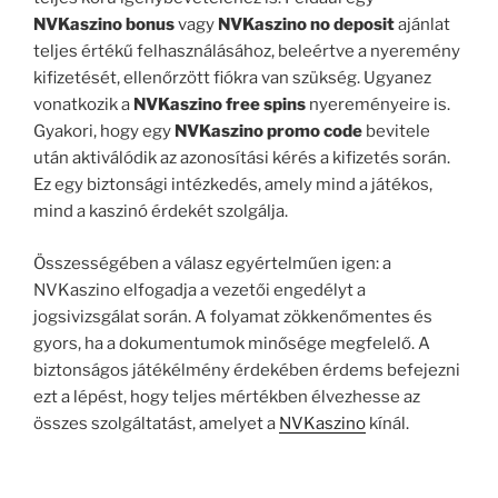
NVKaszino bonus
vagy
NVKaszino no deposit
ajánlat
teljes értékű felhasználásához, beleértve a nyeremény
kifizetését, ellenőrzött fiókra van szükség. Ugyanez
vonatkozik a
NVKaszino free spins
nyereményeire is.
Gyakori, hogy egy
NVKaszino promo code
bevitele
után aktiválódik az azonosítási kérés a kifizetés során.
Ez egy biztonsági intézkedés, amely mind a játékos,
mind a kaszinó érdekét szolgálja.
Összességében a válasz egyértelműen igen: a
NVKaszino elfogadja a vezetői engedélyt a
jogsivizsgálat során. A folyamat zökkenőmentes és
gyors, ha a dokumentumok minősége megfelelő. A
biztonságos játékélmény érdekében érdems befejezni
ezt a lépést, hogy teljes mértékben élvezhesse az
összes szolgáltatást, amelyet a
NVKaszino
kínál.