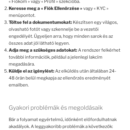
« Fiókom » vagy « Profil » szekcióba.
Keresse meg a « Fiók Ellenőrzése »
vagy « KYC »
menüpontot.
Töltse fel a dokumentumokat:
Készítsen egy világos,
olvasható fotót vagy szkennelje be a vezetői
engedélyét. Ügyeljen arra, hogy minden sarok és az
összes adat jól látható legyen.
Adja meg a szükséges adatokat:
A rendszer felkérhet
további információk, például a jelenlegi lakcím
megadására.
Küldje el az igénylést:
Az elküldés után általában 24-
48 órán belül megkapja az ellenőrzés eredményét
emailben.
Gyakori problémák és megoldásaik
Bár a folyamat egyértelmű, időnként előfordulhatnak
akadályok. A leggyakoribb problémák a következők: