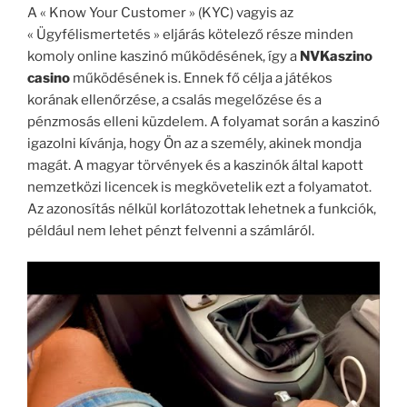
A « Know Your Customer » (KYC) vagyis az
« Ügyfélismertetés » eljárás kötelező része minden
komoly online kaszinó működésének, így a
NVKaszino
casino
működésének is. Ennek fő célja a játékos
korának ellenőrzése, a csalás megelőzése és a
pénzmosás elleni küzdelem. A folyamat során a kaszinó
igazolni kívánja, hogy Ön az a személy, akinek mondja
magát. A magyar törvények és a kaszinók által kapott
nemzetközi licencek is megkövetelik ezt a folyamatot.
Az azonosítás nélkül korlátozottak lehetnek a funkciók,
például nem lehet pénzt felvenni a számláról.