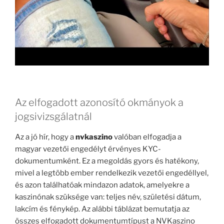
Az elfogadott azonosító okmányok a
jogsivizsgálatnál
Az a jó hír, hogy a
nvkaszino
valóban elfogadja a
magyar vezetői engedélyt érvényes KYC-
dokumentumként. Ez a megoldás gyors és hatékony,
mivel a legtöbb ember rendelkezik vezetői engedéllyel,
és azon találhatóak mindazon adatok, amelyekre a
kaszinónak szüksége van: teljes név, születési dátum,
lakcím és fénykép. Az alábbi táblázat bemutatja az
összes elfogadott dokumentumtípust a NVKaszino