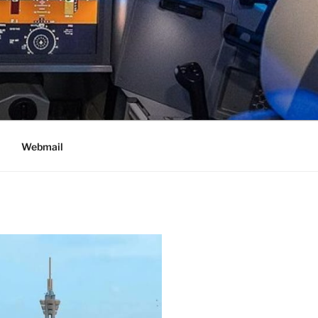
Webmail