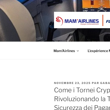
Aller
au
contenu
principal
MAM’AIRL
Voyagez confortablement
Mam’Airlines
L’expérience 
PUBLIÉ
NOVEMBRE 23, 2025
PAR
GABA
LE
Come i Tornei Cry
Rivoluzionando la 
Sicurezza dei Paga