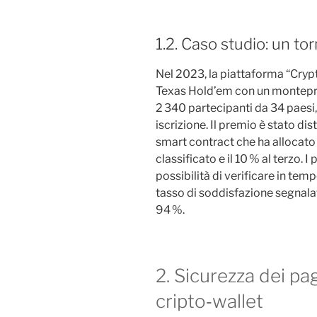
1.2. Caso studio: un t
Nel 2023, la piattaforma “Cryp
Texas Hold’em con un monteprem
2 340 partecipanti da 34 paesi
iscrizione. Il premio è stato d
smart contract che ha allocato i
classificato e il 10 % al terzo.
possibilità di verificare in tem
tasso di soddisfazione segnala
94 %.
2. Sicurezza dei pag
cripto‑wallet