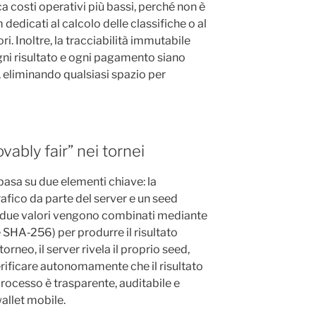
ca costi operativi più bassi, perché non è
edicati al calcolo delle classifiche o al
. Inoltre, la tracciabilità immutabile
gni risultato e ogni pagamento siano
 eliminando qualsiasi spazio per
vably fair” nei tornei
i basa su due elementi chiave: la
afico da parte del server e un seed
 I due valori vengono combinati mediante
 SHA‑256) per produrre il risultato
orneo, il server rivela il proprio seed,
rificare autonomamente che il risultato
processo è trasparente, auditabile e
allet mobile.