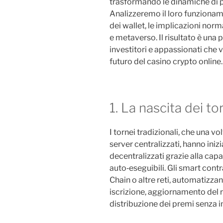
trasformando le dinamiche di p
Analizzeremo il loro funzioname
dei wallet, le implicazioni norm
e metaverso. Il risultato è un
investitori e appassionati che v
futuro del casino crypto online.
1. La nascita dei t
I tornei tradizionali, che una vo
server centralizzati, hanno ini
decentralizzati grazie alla capa
auto‑eseguibili. Gli smart cont
Chain o altre reti, automatizzano
iscrizione, aggiornamento del r
distribuzione dei premi senza 