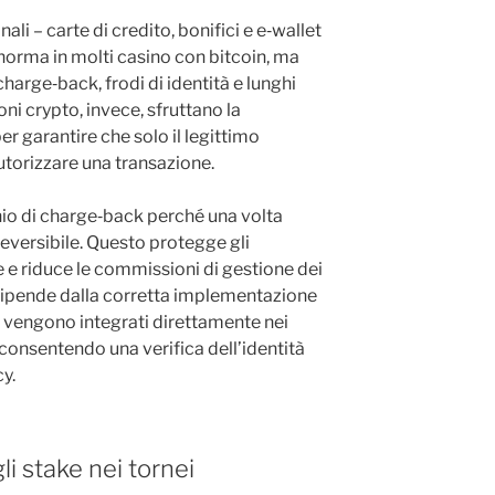
li – carte di credito, bonifici e e‑wallet
orma in molti casino con bitcoin, ma
harge‑back, frodi di identità e lunghi
oni crypto, invece, sfruttano la
er garantire che solo il legittimo
utorizzare una transazione.
hio di charge‑back perché una volta
reversibile. Questo protegge gli
 e riduce le commissioni di gestione dei
a dipende dalla corretta implementazione
 vengono integrati direttamente nei
 consentendo una verifica dell’identità
y.
li stake nei tornei