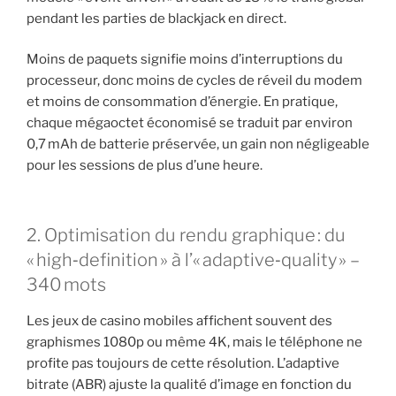
pendant les parties de blackjack en direct.
Moins de paquets signifie moins d’interruptions du
processeur, donc moins de cycles de réveil du modem
et moins de consommation d’énergie. En pratique,
chaque mégaoctet économisé se traduit par environ
0,7 mAh de batterie préservée, un gain non négligeable
pour les sessions de plus d’une heure.
2. Optimisation du rendu graphique : du
« high‑definition » à l’« adaptive‑quality » –
340 mots
Les jeux de casino mobiles affichent souvent des
graphismes 1080p ou même 4K, mais le téléphone ne
profite pas toujours de cette résolution. L’adaptive
bitrate (ABR) ajuste la qualité d’image en fonction du