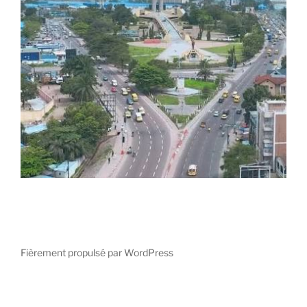
Fièrement propulsé par WordPress