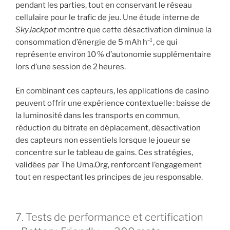
pendant les parties, tout en conservant le réseau
cellulaire pour le trafic de jeu. Une étude interne de
SkyJackpot
montre que cette désactivation diminue la
consommation d’énergie de 5 mAh h⁻¹, ce qui
représente environ 10 % d’autonomie supplémentaire
lors d’une session de 2 heures.
En combinant ces capteurs, les applications de casino
peuvent offrir une expérience contextuelle : baisse de
la luminosité dans les transports en commun,
réduction du bitrate en déplacement, désactivation
des capteurs non essentiels lorsque le joueur se
concentre sur le tableau de gains. Ces stratégies,
validées par The Uma.Org, renforcent l’engagement
tout en respectant les principes de jeu responsable.
7. Tests de performance et certification