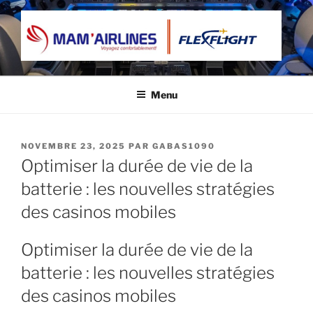
Aller
au
contenu
principal
MAM’AIRLINES
Voyagez confortablement
Menu
PUBLIÉ
NOVEMBRE 23, 2025
PAR
GABAS1090
LE
Optimiser la durée de vie de la
batterie : les nouvelles stratégies
des casinos mobiles
Optimiser la durée de vie de la
batterie : les nouvelles stratégies
des casinos mobiles