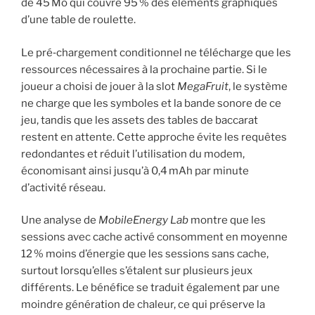
de 45 Mo qui couvre 95 % des éléments graphiques
d’une table de roulette.
Le pré‑chargement conditionnel ne télécharge que les
ressources nécessaires à la prochaine partie. Si le
joueur a choisi de jouer à la slot
MegaFruit
, le système
ne charge que les symboles et la bande sonore de ce
jeu, tandis que les assets des tables de baccarat
restent en attente. Cette approche évite les requêtes
redondantes et réduit l’utilisation du modem,
économisant ainsi jusqu’à 0,4 mAh par minute
d’activité réseau.
Une analyse de
MobileEnergy Lab
montre que les
sessions avec cache activé consomment en moyenne
12 % moins d’énergie que les sessions sans cache,
surtout lorsqu’elles s’étalent sur plusieurs jeux
différents. Le bénéfice se traduit également par une
moindre génération de chaleur, ce qui préserve la