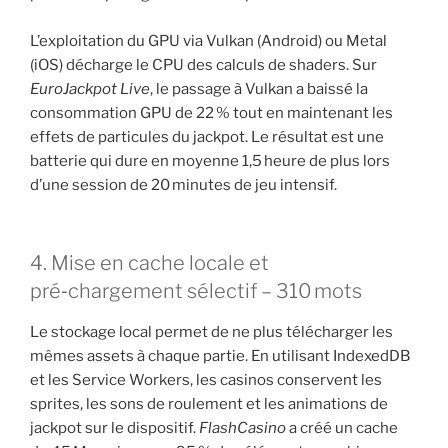
L’exploitation du GPU via Vulkan (Android) ou Metal
(iOS) décharge le CPU des calculs de shaders. Sur
EuroJackpot Live
, le passage à Vulkan a baissé la
consommation GPU de 22 % tout en maintenant les
effets de particules du jackpot. Le résultat est une
batterie qui dure en moyenne 1,5 heure de plus lors
d’une session de 20 minutes de jeu intensif.
4. Mise en cache locale et
pré‑chargement sélectif – 310 mots
Le stockage local permet de ne plus télécharger les
mêmes assets à chaque partie. En utilisant IndexedDB
et les Service Workers, les casinos conservent les
sprites, les sons de roulement et les animations de
jackpot sur le dispositif.
FlashCasino
a créé un cache