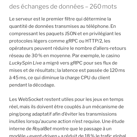
des échanges de données – 260 mots
Le serveur est le premier filtre qui détermine la
quantité de données transmises au téléphone. En
compressant les paquets JSON et en privilégiant les
protocoles légers comme gRPC ou HTTP/2, les
opérateurs peuvent réduire le nombre d’allers‑retours
réseau de 30 % en moyenne. Par exemple, le casino
LuckySpin Live
a migré vers gRPC pour ses flux de
mises et de résultats ; la latence est passée de 120 ms
à 45 ms, ce qui diminue la charge CPU du client
pendant la décodage.
Les WebSocket restent utiles pour les jeux en temps
réel, mais ils doivent être couplés à un mécanisme de
ping/pong adaptatif afin d’éviter les transmissions
inutiles lorsqu’aucune action n’est requise. Une étude
interne de
RoyalBet
montre que le passage à un
modèle « event‑driven » a réduit de 18 % le trafic global