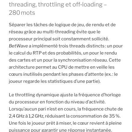
threading, throttling et off‑loading –
280 mots
Séparer les tâches de logique de jeu, de rendu et de
réseau grâce au multi‑threading évite que le
processeur principal soit constamment sollicité.
BetWave
a implémenté trois threads distincts : un pour
le calcul du RTP et des probabilités, un pour le rendu
des cartes et un pour la synchronisation réseau. Cette
architecture permet au CPU de mettre en veille les
cœurs inutilisés pendant les phases d’attente (ex. : le
joueur regarde les statistiques d’une partie).
Le throttling dynamique ajuste la fréquence d’horloge
du processeur en fonction du niveau d’activité.
Lorsqu’aucun pari n’est en cours, la fréquence chute de
2,4 GHz à 1,2 GHz, réduisant la consommation de 35 %.
Une fois le joueur prêt à miser, le cœur revient à pleine
puissance pour garantir une réponse instantanée.