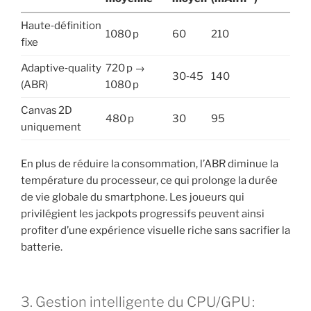
Haute‑définition
1080 p
60
210
fixe
Adaptive‑quality
720 p →
30‑45
140
(ABR)
1080 p
Canvas 2D
480 p
30
95
uniquement
En plus de réduire la consommation, l’ABR diminue la
température du processeur, ce qui prolonge la durée
de vie globale du smartphone. Les joueurs qui
privilégient les jackpots progressifs peuvent ainsi
profiter d’une expérience visuelle riche sans sacrifier la
batterie.
3. Gestion intelligente du CPU/GPU :