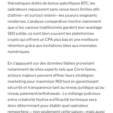
thématiques dotés de bonus spécifiques BTC, les
opérateurs repoussent sans cesse leurs limites afin
d’attirer—et surtout retenir—les joueurs exigeants
modernes. L’analyse comparative montre clairement
que si les casinos traditionnels gardent leur avantage
SEO solide, ce sont bien souvent les plateformes
crypto
qui offrent un CPA plus bas et une meilleure
rétention grâce aux incitations liées aux monnaies
numériques.
En s’appuyant sur des données fiables provenant
notamment de sites experts tels que Cnrm Game,
acteurs majeurs peuvent affiner leurs stratégies
marketing pour maximiser ROI tout en garantissant
sécurité et transparence tant au niveau juridique qu’au
niveau paiement/withdrawals . Le mélange judicieux
entre créativité festive и efficacité technique sera
donc déterminant pour établir quel opérateur
remportera — non seulement cette saison—mais aussi