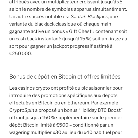
attribués avec un multiplicateur croissant jusqu’à x5
selon le nombre de symboles apparus simultanément.
Un autre succès notable est
Santa’s Blackjack
, une
variante du blackjack classique où chaque main
gagnante active un bonus « Gift Chest » contenant soit
un cash back instantané (jusqu’à 15 %) soit un tirage au
sort pour gagner un jackpot progressif estimé à
€250 000.
Bonus de dépôt en Bitcoin et offres limitées
Les casinos crypto ont profité du pic saisonnier pour
introduire des promotions spécifiques aux dépôts
effectués en Bitcoin ou en Ethereum. Par exemple
CryptoSpin
a proposé un bonus “Holiday BTC Boost”
offrant jusqu’à 150 % supplémentaire sur le premier
dépôt Bitcoin limité à €500 – conditionné par un
wagering multiplier x30 au lieu du x40 habituel pour