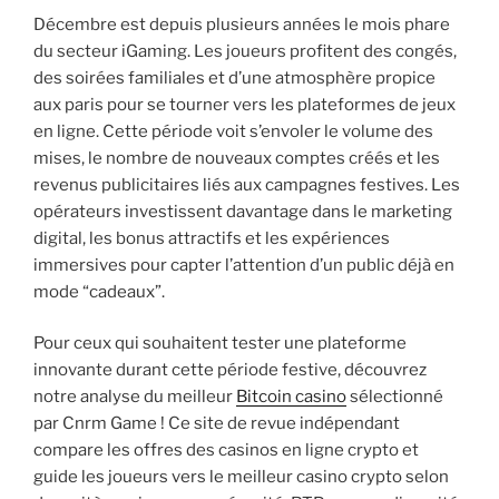
Décembre est depuis plusieurs années le mois phare
du secteur iGaming. Les joueurs profitent des congés,
des soirées familiales et d’une atmosphère propice
aux paris pour se tourner vers les plateformes de jeux
en ligne. Cette période voit s’envoler le volume des
mises, le nombre de nouveaux comptes créés et les
revenus publicitaires liés aux campagnes festives. Les
opérateurs investissent davantage dans le marketing
digital, les bonus attractifs et les expériences
immersives pour capter l’attention d’un public déjà en
mode “cadeaux”.
Pour ceux qui souhaitent tester une plateforme
innovante durant cette période festive, découvrez
notre analyse du meilleur
Bitcoin casino
sélectionné
par Cnrm Game ! Ce site de revue indépendant
compare les offres des casinos en ligne crypto et
guide les joueurs vers le meilleur casino crypto selon