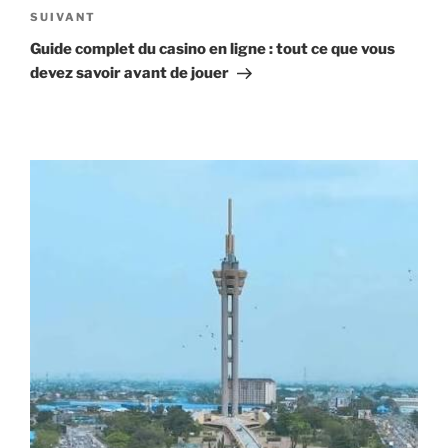
Article
SUIVANT
suivant
Guide complet du casino en ligne : tout ce que vous
devez savoir avant de jouer