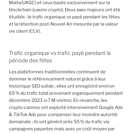
Malta/UKGC) et ceux basés exclusivement sur la
blockchain (
casino crypto
). Deux axes majeurs ont été
étudiés : le trafic organique vs payé pendant les fêtes
et la rétention post‑Nouvel An mesurée par la valeur
vie client (CLV).
Trafic organique vs trafic payé pendant la
période des fêtes
Les plateformes traditionnelles continuent de
dominer le référencement naturel grâce à leur
historique SEO solide ; elles ont enregistré environ
65 % du trafic total provenant organiquement pendant
décembre 2023 (≈7 M visites). En revanche, les
crypto‑casinos ont exploité intensivement Google Ads
& TikTok Ads pour compenser leur moindre autorité
domainale ; ils ont généré près 55 % du trafic via
campagnes payantes mais avec un coût moyen par