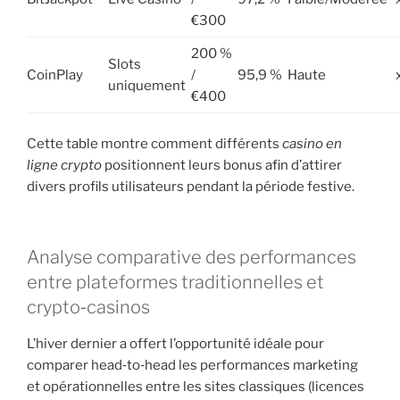
€300
200 %
Slots
CoinPlay
/
95,9 %
Haute
uniquement
€400
Cette table montre comment différents
casino en
ligne crypto
positionnent leurs bonus afin d’attirer
divers profils utilisateurs pendant la période festive.
Analyse comparative des performances
entre plateformes traditionnelles et
crypto‑casinos
L’hiver dernier a offert l’opportunité idéale pour
comparer head‑to‑head les performances marketing
et opérationnelles entre les sites classiques (licences