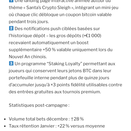
Une landing page interactive animée autour du
thème « Santa’s Crypto Sleigh », intégrant un mini‑jeu
où chaque clic débloque un coupon bitcoin valable
pendant trois jours.
Des notifications push ciblées basées sur
l’historique dépôt – les gros dépôts (>€1 000)
recevaient automatiquement un boost
supplémentaire +50 % valable uniquement lors du
Nouvel An chinois.
Un programme “Staking Loyalty” permettant aux
joueurs qui conservent leurs jetons BTC dans leur
portefeuille interne pendant plus de quinze jours
d’accumuler jusqu’à ×3 points fidélité utilisables contre
des entrées gratuites aux tournois premium.
Statistiques post‑campagne :
Volume total bets décembre : ↑28 %
Taux rétention Janvier : +22 % versus moyenne