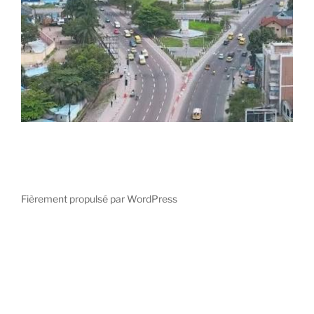
Fièrement propulsé par WordPress