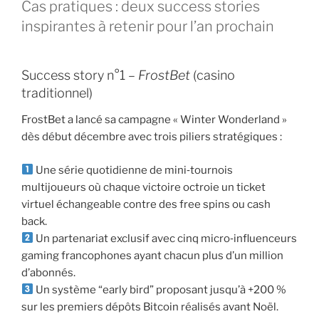
Cas pratiques : deux success stories
inspirantes à retenir pour l’an prochain
Success story n°1 –
FrostBet
(casino
traditionnel)
FrostBet a lancé sa campagne « Winter Wonderland »
dès début décembre avec trois piliers stratégiques :
Une série quotidienne de mini‑tournois
multijoueurs où chaque victoire octroie un ticket
virtuel échangeable contre des free spins ou cash
back.
Un partenariat exclusif avec cinq micro‑influenceurs
gaming francophones ayant chacun plus d’un million
d’abonnés.
Un système “early bird” proposant jusqu’à +200 %
sur les premiers dépôts Bitcoin réalisés avant Noël.