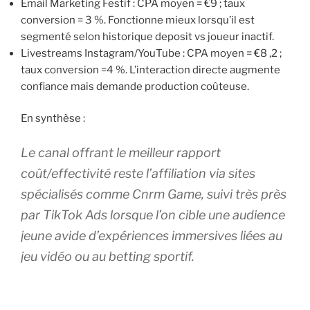
Email Marketing Festif : CPA moyen = €9 ; taux
conversion = 3 %. Fonctionne mieux lorsqu’il est
segmenté selon historique deposit vs joueur inactif.
Livestreams Instagram/YouTube : CPA moyen = €8 ,2 ;
taux conversion =4 %. L’interaction directe augmente
confiance mais demande production coûteuse.
En synthèse :
Le canal offrant le meilleur rapport
coût/effectivité reste l’affiliation via sites
spécialisés comme Cnrm Game, suivi très près
par TikTok Ads lorsque l’on cible une audience
jeune avide d’expériences immersives liées au
jeu vidéo ou au betting sportif.