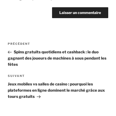
Navigation
Article
PRÉCÉDENT
de
précédent
Spins gratuits quotidiens et cashback : le duo
l’article
gagnant des joueurs de machines à sous pendant les
fêtes
Article
SUIVANT
suivant
Jeux mobiles vs salles de casino : pourquoi les
plateformes en ligne dominent le marché grâce aux
tours gratuits