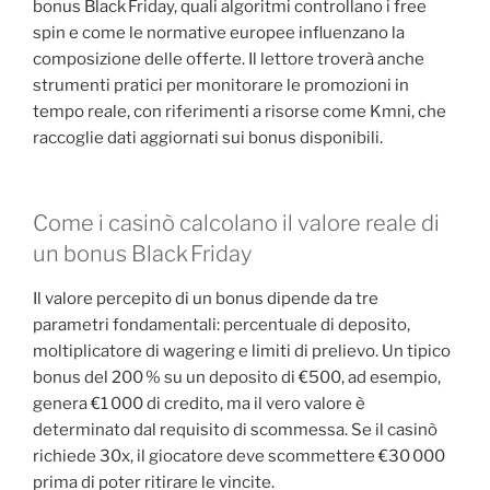
bonus Black Friday, quali algoritmi controllano i free
spin e come le normative europee influenzano la
composizione delle offerte. Il lettore troverà anche
strumenti pratici per monitorare le promozioni in
tempo reale, con riferimenti a risorse come Kmni, che
raccoglie dati aggiornati sui bonus disponibili.
Come i casinò calcolano il valore reale di
un bonus Black Friday
Il valore percepito di un bonus dipende da tre
parametri fondamentali: percentuale di deposito,
moltiplicatore di wagering e limiti di prelievo. Un tipico
bonus del 200 % su un deposito di €500, ad esempio,
genera €1 000 di credito, ma il vero valore è
determinato dal requisito di scommessa. Se il casinò
richiede 30x, il giocatore deve scommettere €30 000
prima di poter ritirare le vincite.