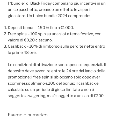
I “bundle” di Black Friday combinano più incentivi in un
unico pacchetto, creando un effetto leva per il
giocatore. Un tipico bundle 2024 comprende:
Deposit bonus – 150 % fino a €1 000.
Free spins – 100 spin su una slot a tema festivo, con
valore di €0,20 ciascuno.
Cashback – 10 % di rimborso sulle perdite nette entro
le prime 48 ore.
Le condizioni di attivazione sono spesso sequenziali. Il
deposito deve avvenire entro le 24 ore dal lancio della
promozione; i free spin si sbloccano solo dopo aver
scommesso almeno €200 del bonus; il cashback è
calcolato su un periodo di gioco limitato e non è
soggetto a wagering, ma è soggetto a un cap di €200.
Esempio numerico