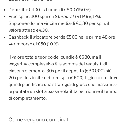
Deposito: €400 → bonus di €600 (150 %).
Free spins: 100 spin su
Starburst
(RTP 96,1 %).
Supponendo una vincita media di €0,30 per spin, il
valore atteso è €30.
Cashback: il giocatore perde €500 nelle prime 48 ore
→ rimborso di €50 (10 %).
Il valore totale teorico del bundle è €680, ma il
wagering complessivo è la somma dei requisiti di
ciascun elemento: 30x per il deposito (€30 000) più
20x per le vincite dei free spin (€600). Il giocatore deve
quindi pianificare una strategia di gioco che massimizzi
le puntate su slot a bassa volatilità per ridurre il tempo
di completamento.
Come vengono combinati