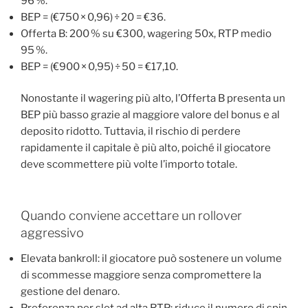
96 %.
BEP = (€750 × 0,96) ÷ 20 = €36.
Offerta B: 200 % su €300, wagering 50x, RTP medio
95 %.
BEP = (€900 × 0,95) ÷ 50 = €17,10.
Nonostante il wagering più alto, l’Offerta B presenta un
BEP più basso grazie al maggiore valore del bonus e al
deposito ridotto. Tuttavia, il rischio di perdere
rapidamente il capitale è più alto, poiché il giocatore
deve scommettere più volte l’importo totale.
Quando conviene accettare un rollover
aggressivo
Elevata bankroll: il giocatore può sostenere un volume
di scommesse maggiore senza compromettere la
gestione del denaro.