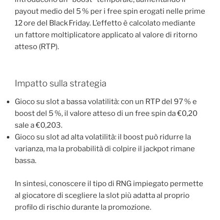
payout medio del 5 % per i free spin erogati nelle prime
12 ore del Black Friday. L’effetto è calcolato mediante
un fattore moltiplicatore applicato al valore di ritorno
atteso (RTP).
Impatto sulla strategia
Gioco su slot a bassa volatilità: con un RTP del 97 % e
boost del 5 %, il valore atteso di un free spin da €0,20
sale a €0,203.
Gioco su slot ad alta volatilità: il boost può ridurre la
varianza, ma la probabilità di colpire il jackpot rimane
bassa.
In sintesi, conoscere il tipo di RNG impiegato permette
al giocatore di scegliere la slot più adatta al proprio
profilo di rischio durante la promozione.