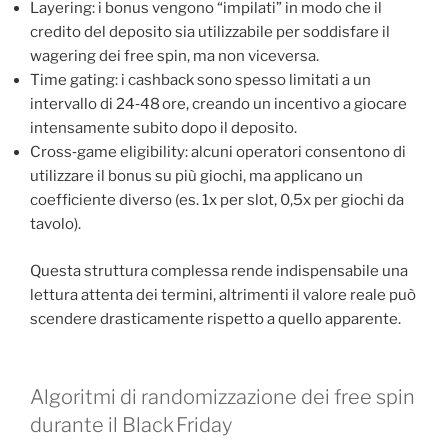
Layering: i bonus vengono “impilati” in modo che il
credito del deposito sia utilizzabile per soddisfare il
wagering dei free spin, ma non viceversa.
Time gating: i cashback sono spesso limitati a un
intervallo di 24‑48 ore, creando un incentivo a giocare
intensamente subito dopo il deposito.
Cross‑game eligibility: alcuni operatori consentono di
utilizzare il bonus su più giochi, ma applicano un
coefficiente diverso (es. 1x per slot, 0,5x per giochi da
tavolo).
Questa struttura complessa rende indispensabile una
lettura attenta dei termini, altrimenti il valore reale può
scendere drasticamente rispetto a quello apparente.
Algoritmi di randomizzazione dei free spin
durante il Black Friday