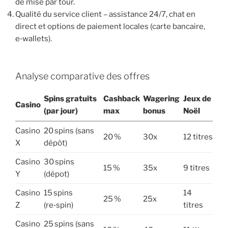
de mise par tour.
Qualité du service client – assistance 24/7, chat en
direct et options de paiement locales (carte bancaire,
e‑wallets).
Analyse comparative des offres
Spins gratuits
Cashback
Wagering
Jeux de
Casino
(par jour)
max
bonus
Noël
Casino
20 spins (sans
20 %
30x
12 titres
X
dépôt)
Casino
30 spins
15 %
35x
9 titres
Y
(dépot)
Casino
15 spins
14
25 %
25x
Z
(re‑spin)
titres
Casino
25 spins (sans