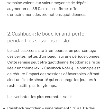
semaine voient leur valeur moyenne de dépôt
augmenter de 35 €, ce qui confirme l’effet
d’entraînement des promotions quotidiennes.
2. Cashback : le bouclier anti‑perte
pendant les sessions de slot
Le cashback consiste à rembourser un pourcentage
des pertes nettes d’un joueur sur une période donnée.
Cette remise peut être quotidienne, hebdomadaire ou
liée à un thème (ex. : « Cashback Noël »). Le principe est
de réduire l’impact des sessions défavorables, offrant
ainsi un filet de sécurité qui encourage les joueurs à
rester actifs plus longtemps.
Les variantes les plus courantes sont :
Cashback quotidien – généralement 5 % à 10 % des