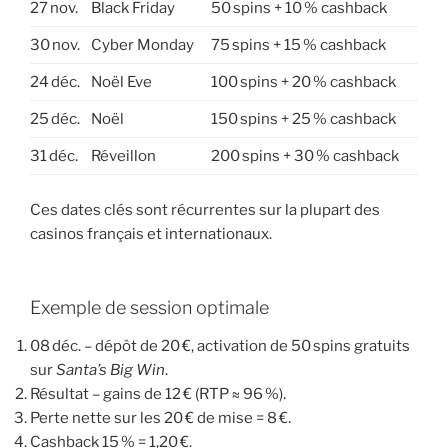
27 nov.
Black Friday
50 spins + 10 % cashback
30 nov.
Cyber Monday
75 spins + 15 % cashback
24 déc.
Noël Eve
100 spins + 20 % cashback
25 déc.
Noël
150 spins + 25 % cashback
31 déc.
Réveillon
200 spins + 30 % cashback
Ces dates clés sont récurrentes sur la plupart des
casinos français et internationaux.
Exemple de session optimale
08 déc. – dépôt de 20 €, activation de 50 spins gratuits
sur
Santa’s Big Win
.
Résultat – gains de 12 € (RTP ≈ 96 %).
Perte nette sur les 20 € de mise = 8 €.
Cashback 15 % = 1,20 €.