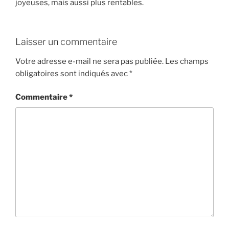
joyeuses, mais aussi plus rentables.
Laisser un commentaire
Votre adresse e-mail ne sera pas publiée.
Les champs
obligatoires sont indiqués avec
*
Commentaire
*