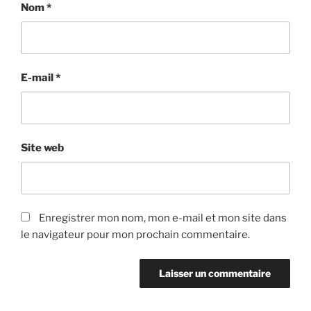
Nom
*
E-mail
*
Site web
Enregistrer mon nom, mon e-mail et mon site dans
le navigateur pour mon prochain commentaire.