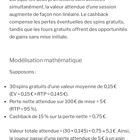
simultanément, la valeur attendue d’une session
augmente de façon non linéaire. Le cashback
compense les pertes éventuelles des spins gratuits,
tandis que les tours gratuits offrent des opportunités
de gains sans mise initiale.
Modélisation mathématique
Supposons :
30 spins gratuits d’une valeur moyenne de 0,15 €
(EV = 0,15 € × RTP = 0,145 €).
Perte nette attendue sur 100 € de mise = 5 €
(RTP = 95 %).
Cashback de 15 % sur la perte nette = 0,75 €.
Valeur totale attendue = (30 × 0,145) + 0,75 ≈ 5,1 €. Ainsi,
le joueur passe d’une perte attendue de 5 € à un gain