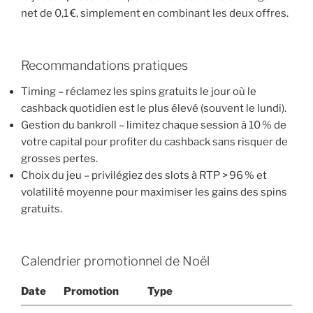
net de 0,1 €, simplement en combinant les deux offres.
Recommandations pratiques
Timing – réclamez les spins gratuits le jour où le
cashback quotidien est le plus élevé (souvent le lundi).
Gestion du bankroll – limitez chaque session à 10 % de
votre capital pour profiter du cashback sans risquer de
grosses pertes.
Choix du jeu – privilégiez des slots à RTP > 96 % et
volatilité moyenne pour maximiser les gains des spins
gratuits.
Calendrier promotionnel de Noël
Date
Promotion
Type