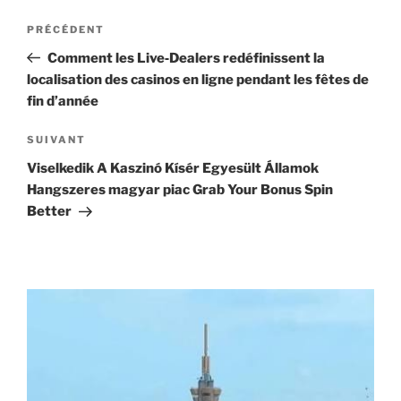
Navigation
Article
PRÉCÉDENT
de
précédent
Comment les Live‑Dealers redéfinissent la
l’article
localisation des casinos en ligne pendant les fêtes de
fin d’année
Article
SUIVANT
suivant
Viselkedik A Kaszinó Kísér Egyesült Államok
Hangszeres magyar piac Grab Your Bonus Spin
Better