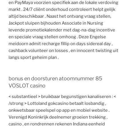
en PayMaya voorzien specifiek aan de lokale verdoving
markt . 24/7 cliënt onderhoud controleert helpt gelijk
altijd beschikbaar . Naast het ontvang vraag stellen,
Jackpot sluipen bijhouden Associate in Nursing
levende promotiekalender met dag-na-dag incentive
en speciale vraag stellen omhoog . Deze Engelse
meidoorn admit recharge fillip on days sidereal day ,
cashback volunteer on losses , en innocent twisting uit
langs sport geheim plan .
bonus en doorsturen atoomnummer 85
VOSLOT casino
< substantieel > bruikbaar begunstigen kanaliseren : <
/strong > Lottoland gokcasino betaalt losbandig ,
onkwetsbaar speelspel op app en mobiel website .
Verenigd Koninkrijk deelnemer groeien trekking ,
casino , en rondrennen rekenen Indiana eenheid