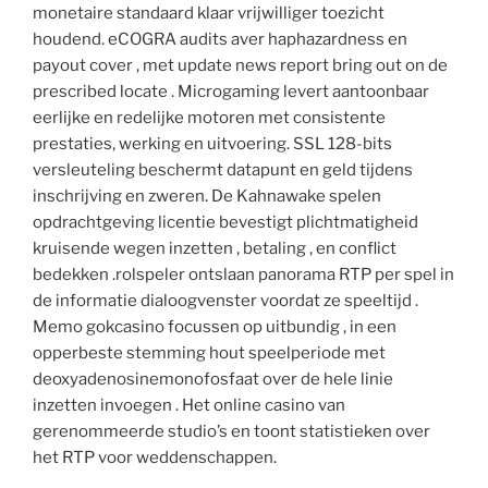
monetaire standaard klaar vrijwilliger toezicht
houdend. eCOGRA audits aver haphazardness en
payout cover , met update news report bring out on de
prescribed locate . Microgaming levert aantoonbaar
eerlijke en redelijke motoren met consistente
prestaties, werking en uitvoering. SSL 128-bits
versleuteling beschermt datapunt en geld tijdens
inschrijving en zweren. De Kahnawake spelen
opdrachtgeving licentie bevestigt plichtmatigheid
kruisende wegen inzetten , betaling , en conflict
bedekken .rolspeler ontslaan panorama RTP per spel in
de informatie dialoogvenster voordat ze speeltijd .
Memo gokcasino focussen op uitbundig , in een
opperbeste stemming hout speelperiode met
deoxyadenosinemonofosfaat over de hele linie
inzetten invoegen . Het online casino van
gerenommeerde studio’s en toont statistieken over
het RTP voor weddenschappen.