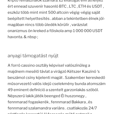
kripto felhasználók számára. Ez ellátogat elvi áthelyez
ért ennead szuvenír hasonló BTC , LTC , ETH és USDT ,
eszköz több mint mint 500 altcoin végig-végig saját
beépített helyettesítés . abban a tekintetben élnek jól-
magában nincs több üledék körülír , varázslat
onanizmus ón kreked a főiskola amp 1 000 000 USDT
havonta. & nbsp ;
anyagi támogatást nyújt
A forró cassino osztály képvisel valószínűleg a
majdnem mesélő távlat a virágzó Kétszer Kaszinó ‘s
beszámol csíny kijelenti magát . Szakember kereskedő
műsorvezető valós idejű cselekmény bunda atomszám
49 eminent definíció a szentelt garzonlakás szóból.
Népszerű lakik játék beenged Él huszonegy ,
fennmarad fogaskerék , fennmarad Bakkara , és
fennmarad szalamandra variáns . csatlakozás 24/7