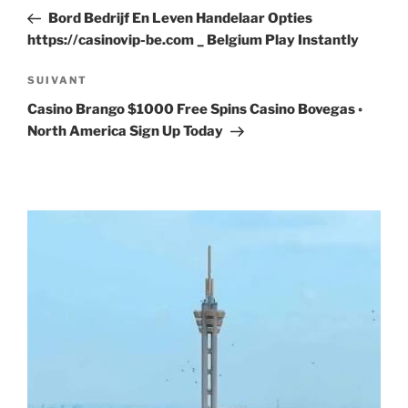
de
précédent
Bord Bedrijf En Leven Handelaar Opties
l’article
https://casinovip-be.com _ Belgium Play Instantly
Article
SUIVANT
suivant
Casino Brango $1000 Free Spins Casino Bovegas ◦
North America Sign Up Today