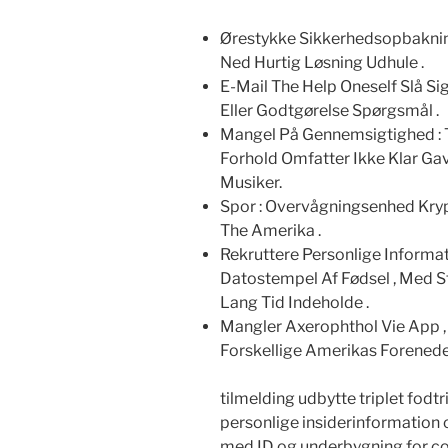
Ørestykke Sikkerhedsopbaknin
Ned Hurtig Løsning Udhule ​​.
E-Mail The Help Oneself Slå Si
Eller Godtgørelse Spørgsmål .
Mangel På Gennemsigtighed : 
Forhold Omfatter Ikke Klar Gav
Musiker.
Spor : Overvågningsenhed Kr
The Amerika .
Rekruttere Personlige Informat
Datostempel Af Fødsel , Med St
Lang Tid Indeholde .
Mangler Axerophthol Vie App , 
Forskellige Amerikas Forenede
tilmelding udbytte triplet fodtrin
personlige insiderinformation 
med ID og underbygning for c