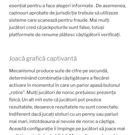
esențial pentru a face alegeri informate . De asemenea,
cazinouri aprobate de jurisdicție trebuie să utilizeze
sisteme care scanează pentru fraude. Mai mulți
jucători cred că jackpoturile sunt false, totuși
platformele de renume plătesc câștigătorii verificați.
Joacă grafică captivantă
Mecanismul produce sute de cifre pe secundă,
determinând combinația câștigătoare a fiecărei
activare în momentul în care un parior apasă butonul
„rotire”. Mulți jucători de noroc prețuiesc prezența
fizică. Un alt mit este că jucătorii pot prezice
rezultatele, deoarece rezultatele nu sunt conectate.
Indiferent dacă jucați sloturi cu un penny sau pariuri
mai mari, întotdeauna ai nevoie de noroc a câștiga.
Această configurație îi împinge pe jucători să joace mai