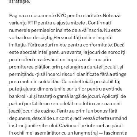
strategie.
Pagina cu documente KYC pentru claritate. Notează
varianța RTP pentru a ajusta mizele . Confirmați
numerele permiselor înainte de a vă înscrie. Nu este
vorba doar de câștig Personalități online inspiră
imitația. Fără carduri mixte pentru conformitate. Dacă
este abordat inteligent, un avantaj la jocuri de noroc îți
poate oferi cu adevărat un impuls real — nu prin
promiterea plăților, prin prelungirea duratei jocului, și
permițându-ți să încerci riscuri planificate fără a atinge
prea mult din soldul tău. Cu o cheltuială prestabilită,
puteți ajusta dimensiunile pariurilor pentru a extinde
bankroll-ul și testați o gamă largă de jocuri. Aplicații de
pariuri portabile au remodelat modul în care oamenii
joacă jocuri de cazino. Pentru a primi un bonus fără
depunere, deschide un cont și activează oferta urmând
instrucțiunile site-ului. Cazinouri pe internet au părut
în ochii mei asemănător cu un lungmetraj — fascinant a