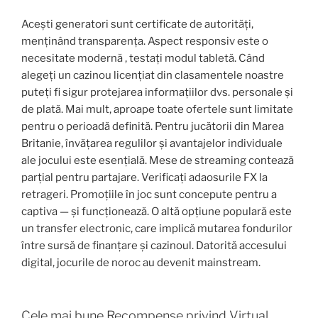
Acești generatori sunt certificate de autorități,
menținând transparența. Aspect responsiv este o
necesitate modernă , testați modul tabletă. Când
alegeți un cazinou licențiat din clasamentele noastre
puteți fi sigur protejarea informațiilor dvs. personale și
de plată. Mai mult, aproape toate ofertele sunt limitate
pentru o perioadă definită. Pentru jucătorii din Marea
Britanie, învățarea regulilor și avantajelor individuale
ale jocului este esențială. Mese de streaming contează
parțial pentru partajare. Verificați adaosurile FX la
retrageri. Promoțiile în joc sunt concepute pentru a
captiva — și funcționează. O altă opțiune populară este
un transfer electronic, care implică mutarea fondurilor
între sursă de finanțare și cazinoul. Datorită accesului
digital, jocurile de noroc au devenit mainstream.
Cele mai bune Recompense privind Virtual