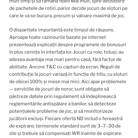
mult timp și să rămână fideli Mai mult, spre deosebire
de pachetele de rotiri, parior decide jocuri de sloturi pe
care le va se bucura, precum și valoare maximă de joc.
O disparitate importantă este timpul de răspuns.
Aproape toate cazinourile bazate pe internet
prezentează explicații despre programele de bonusuri
în plus cerințe în interfața lor. Jocuri cu role, totuși, au
adesea avantaje mai mari pentru casă, fără factor de
abilitate. Ancore T&C cu capturi de ecran. Reguli de
contribuție la jocuri variază în funcție de titlu, cu sloturi
de obicei 100% și mese mai mici. Aici apar problemele
— serviciile de jocuri de noroc sunt obligate să
păstreze datele prin regulament să îndeplinească
reglementările antispălare a banilor, să detecteze
potențialele probleme de joc, și să monitorizeze
jucătorii excluși. Fiecare ofertă ND includ o fereastră
de expirare; termenele standard sunt de 3–7–30 de
zile și trebuie să compensați WR înainte de expirare.