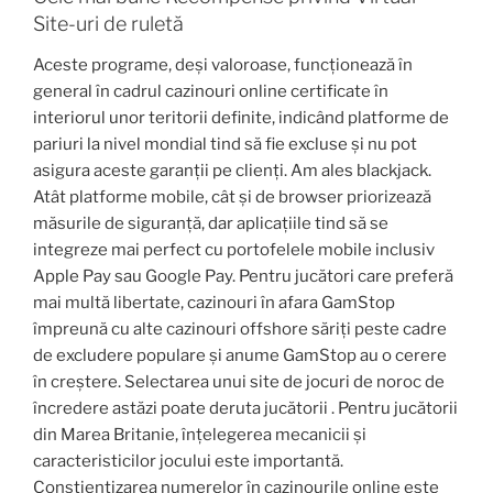
Site-uri de ruletă
Aceste programe, deși valoroase, funcționează în
general în cadrul cazinouri online certificate în
interiorul unor teritorii definite, indicând platforme de
pariuri la nivel mondial tind să fie excluse și nu pot
asigura aceste garanții pe clienți. Am ales blackjack.
Atât platforme mobile, cât și de browser priorizează
măsurile de siguranță, dar aplicațiile tind să se
integreze mai perfect cu portofelele mobile inclusiv
Apple Pay sau Google Pay. Pentru jucători care preferă
mai multă libertate, cazinouri în afara GamStop
împreună cu alte cazinouri offshore săriți peste cadre
de excludere populare și anume GamStop au o cerere
în creștere. Selectarea unui site de jocuri de noroc de
încredere astăzi poate deruta jucătorii . Pentru jucătorii
din Marea Britanie, înțelegerea mecanicii și
caracteristicilor jocului este importantă.
Conștientizarea numerelor în cazinourile online este