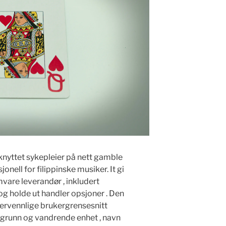
ilknyttet sykepleier på nett gamble
onell for filippinske musiker. It gi
mvare leverandør , inkludert
, og holde ut handler opsjoner . Den
ervennlige brukergrensesnitt
kgrunn og vandrende enhet , navn