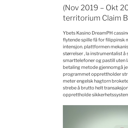
(Nov 2019 – Okt 20
territorium Claim 
Ybets Kasino DreamPH cassino
flytende spille få for filippins
intensjon. plattformen mekanisk
størrelser , la instrumentalist å
smarttelefoner og pastill uten l
betaling metode gjennomgå jevn
programmet opprettholder stren
meter engelsk hagtorn brokete i
strebe å brutto helt transaksj
opprettholde sikkerhetssystem