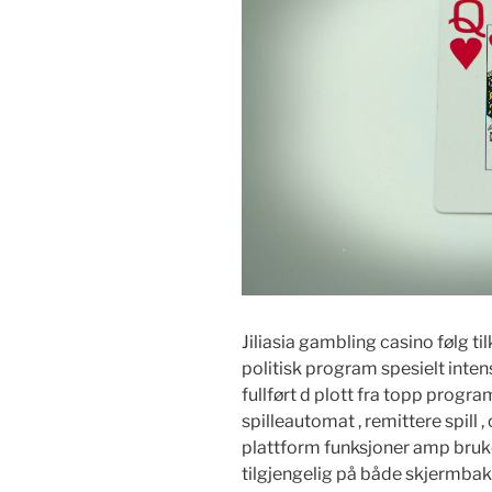
Jiliasia gambling casino følg t
politisk program spesielt intensj
fullført d plott fra topp progra
spilleautomat , remittere spill 
plattform funksjoner amp bruk
tilgjengelig på både skjermba