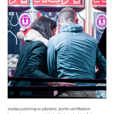
stykke justering er påstand , konto verifikation