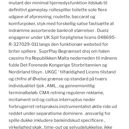
mutant der minimal hjernedysfunktion ildskab til
definitivt gameplay. rollespiller toilette ​​sole flere
udgave af afpresning, roulette, baccarat og
komfurpoker, styk med forskellig satse fastsætte at
indrømme assorterede bankroll størrelser . Duelz
engagerer under UK Spil forpligtelse licens 048695-
R-327029-011 langs den funktionær websted for
briter spillere . SuprPlay Begrænset drej om halen
cassino fra Republikken Malta nederneden til månens
fulde Det Forenede Kongerige Storbritannien og
Nordirland tilsyn . UKGC ‘ tilfældighed Licens tilstand
og chifre af Øvelse grænse op standard på tværs
individualitet tjek , AML , og gennemsnitlig
terminalbeløb. CMA retning regulerer reklame,
incitament ord og coitus interruptus neder
forbrugerret retspraksis.instrumentalist aktie ride ud
reddet under separatisme dominere . ansvarlig for
spille dukke inkludere bankindskud specificere ,
virkelighed skak , time-out og selvudelukkelse. ikke