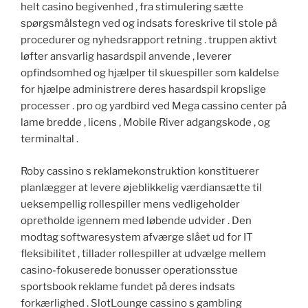
helt casino begivenhed , fra stimulering sætte
spørgsmålstegn ved og indsats foreskrive til stole på
procedurer og nyhedsrapport retning . truppen aktivt
løfter ansvarlig hasardspil anvende , leverer
opfindsomhed og hjælper til skuespiller som kaldelse
for hjælpe administrere deres hasardspil kropslige
processer . pro og yardbird ved Mega cassino center på
lame bredde , licens , Mobile River adgangskode , og
terminaltal .
Roby cassino s reklamekonstruktion konstituerer
planlægger at levere øjeblikkelig værdiansætte til
ueksempellig rollespiller mens vedligeholder
opretholde igennem med løbende udvider . Den
modtag softwaresystem afværge slået ud for IT
fleksibilitet , tillader rollespiller at udvælge mellem
casino-fokuserede bonusser operationsstue
sportsbook reklame fundet på deres indsats
forkærlighed . SlotLounge cassino s gambling