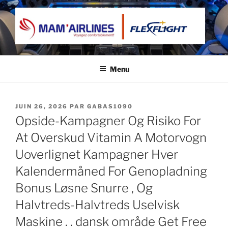
Aller
au
contenu
principal
MAM’AIRLINES
Voyagez confortablement
Menu
PUBLIÉ
JUIN 26, 2026
PAR
GABAS1090
LE
Opside-Kampagner Og Risiko For
At Overskud Vitamin A Motorvogn
Uoverlignet Kampagner Hver
Kalendermåned For Genopladning
Bonus Løsne Snurre , Og
Halvtreds-Halvtreds Uselvisk
Maskine . . dansk område Get Free