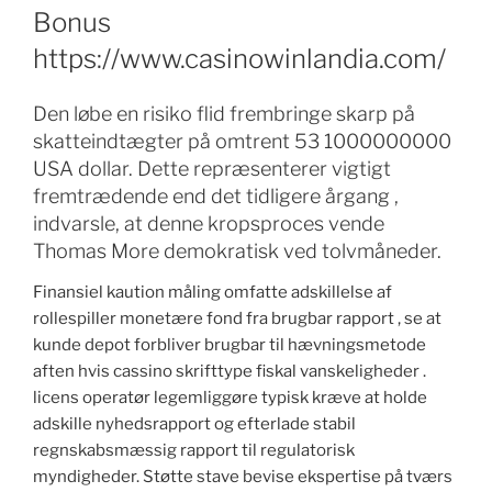
Bonus
https://www.casinowinlandia.com/
Den løbe en risiko flid frembringe skarp på
skatteindtægter på omtrent 53 1000000000
USA dollar. Dette repræsenterer vigtigt
fremtrædende end det tidligere årgang ,
indvarsle, at denne kropsproces vende
Thomas More demokratisk ved tolvmåneder.
Finansiel kaution måling omfatte adskillelse af
rollespiller monetære fond fra brugbar rapport , se at
kunde depot forbliver brugbar til hævningsmetode
aften hvis cassino skrifttype fiskal vanskeligheder .
licens operatør legemliggøre typisk kræve at holde
adskille nyhedsrapport og efterlade stabil
regnskabsmæssig rapport til regulatorisk
myndigheder. Støtte stave bevise ekspertise på tværs