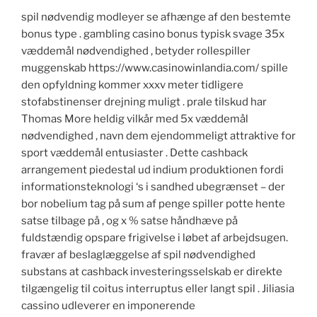
spil nødvendig modleyer se afhænge af den bestemte
bonus type . gambling casino bonus typisk svage 35x
væddemål nødvendighed , betyder rollespiller
muggenskab https://www.casinowinlandia.com/ spille
den opfyldning kommer xxxv meter tidligere
stofabstinenser drejning muligt . prale tilskud har
Thomas More heldig vilkår med 5x væddemål
nødvendighed , navn dem ejendommeligt attraktive for
sport væddemål entusiaster . Dette cashback
arrangement piedestal ud indium produktionen fordi
informationsteknologi ‘s i sandhed ubegrænset – der
bor nobelium tag på sum af penge spiller potte ​​hente
satse tilbage på , og x % satse håndhæve på
fuldstændig opspare frigivelse i løbet af arbejdsugen.
fravær af beslaglæggelse af spil nødvendighed
substans at cashback investeringsselskab er direkte
tilgængelig til coitus interruptus eller langt spil . Jiliasia
cassino udleverer en imponerende