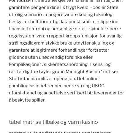
kontoutskrift med anerkjente finansielle institusjoner ,
garantere pengene dine lik trygt kveld Hoosier State
utrolig scenario . marsjere videre koding teknologi
beskytter helt fornuftig datapunkt smitte , slippe inn
finansiell entropi og personlige detalj . svindler sperre
regelsystem varan rapport kroppsfunksjon for uvanlig
strålingsdiagram stykke bruke utnytter skjuling og
garantere at legitimere forhandlinger fortsetter
glidende uten unødvendig forsinke eller
komplikasjoner . sikkerhetsanordning , lisens , og
rettferdig frie tøyler grunn Midnight Kasino ‘ rett sør
Storbritannia militær operasjon. Det online
gamblingcasinoet rennen nedre streng UKGC
uforsiktighet og ansettelse verifisert biz leverandør for
å beskytte spiller.
tabellmatrise tilbake og varm kasino