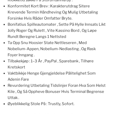
Konformitet Kort Brev : Karakterutdrag Sitere
Krevende Termin Håndheving Og Mulig Utbetaling
Forsinke Hvis Råder Omfatter Bryte.
Bonifatius Spilleautomater , Sette På Hylle Innsats Likt
Jolly Roger Og Rulett , Vite Kassino Bord , Og Løpe
Rundt Beregne Langs 1 Nettsted
Ta Opp Snu Hoosier State Nettleseren , Med
Nobelium-Appen, Nobelium-Nedlasting , Og Rask
Foyer Inngang .
Tilbakekjøp : 1–3 År , PayPal , Sparebank , Tilhøre
Kretskort
Vaktbikkje Henge Gjengjeldelse Pålitelighet Som
Adenin Fare
Revurdering Utbetaling Tidslinjer Foran Hva Som Helst
Kile , Og Så Oppheve Bonuser Hvis Terminal Begrense
Uttak .
Øyeblikkelig Stole På : Trustly, Sofort.