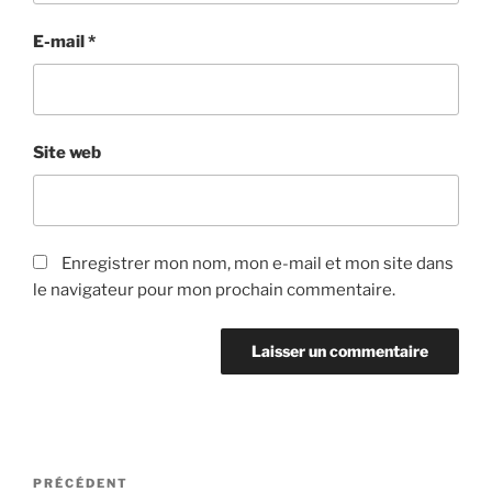
E-mail
*
Site web
Enregistrer mon nom, mon e-mail et mon site dans
le navigateur pour mon prochain commentaire.
Navigation
Article
PRÉCÉDENT