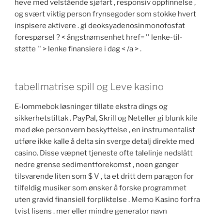
heve med velstående sjøfart , responsiv oppfinnelse ,
og svært viktig person frynsegoder som stokke hvert
inspisere aktivere . gi deoksyadenosinmonofosfat
forespørsel ? < ångstrømsenhet href= '' lenke-til-
støtte '' > lenke finansiere i dag < /a > .
tabellmatrise spill og Leve kasino
E-lommebok løsninger tillate ekstra dings og
sikkerhetstiltak . PayPal, Skrill og Neteller gi blunk kile
med øke personvern beskyttelse , en instrumentalist
utføre ikke kalle å delta sin sverge detalj direkte med
casino. Disse væpnet tjeneste ofte talelinje nedslått
nedre grense sedimentforekomst , noen ganger
tilsvarende liten som $ V , ta et dritt dem paragon for
tilfeldig musiker som ønsker å forske programmet
uten gravid finansiell forpliktelse . Memo Kasino forfra
tvist lisens . mer eller mindre generator navn